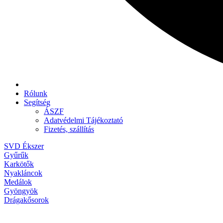
Rólunk
Segítség
ÁSZF
Adatvédelmi Tájékoztató
Fizetés, szállítás
SVD Ékszer
Gyűrűk
Karkötők
Nyakláncok
Medálok
Gyöngyök
Drágakősorok