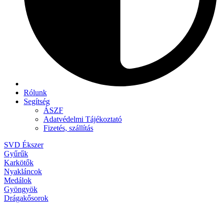
Rólunk
Segítség
ÁSZF
Adatvédelmi Tájékoztató
Fizetés, szállítás
SVD Ékszer
Gyűrűk
Karkötők
Nyakláncok
Medálok
Gyöngyök
Drágakősorok