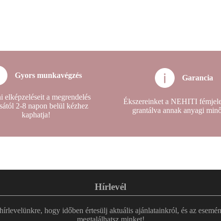
Gyors munkavégzés
Garancia
i elképzeléseit a megrendelés
Ékszereinket a NEHITI fémjelez
sától 2-8 napon belül kézhez
grantálva annak anyagi min
kaphatja!
Hírlevél
 hírlevelünkre, hogy időben értesülj aktuális ajánlatainkról, és az esemé
megtalálhatsz minket!