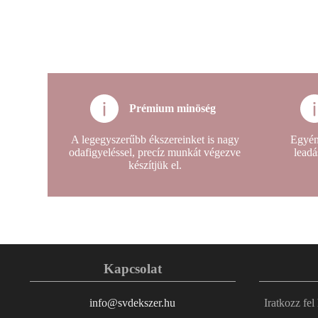
Prémium minöség
A legegyszerűbb ékszereinket is nagy
Egyén
odafigyeléssel, precíz munkát végezve
leadá
készítjük el.
Kapcsolat
info@svdekszer.hu
Iratkozz fel