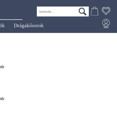
ök
Drágakősorok