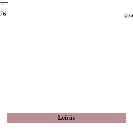
ása
76
Leírás