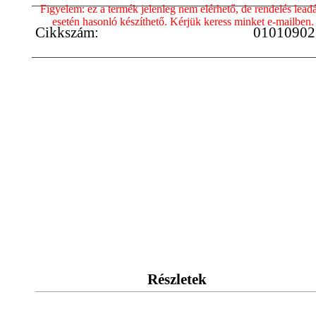
Figyelem: ez a termék jelenleg nem elérhető, de rendelés lead
esetén hasonló készíthető. Kérjük keress minket e-mailben.
Cikkszám:
01010902
Részletek