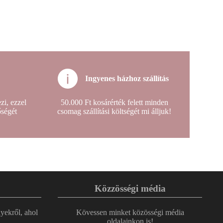
Ingyenes házhoz szállítás
i, ezzel
50.000 Ft kosárérték felett minden
őségét
csomag szállítási költségét mi álljuk!
Közzösségi média
nyekről, ahol
Kövessen minket közösségi média
oldalainkon is!