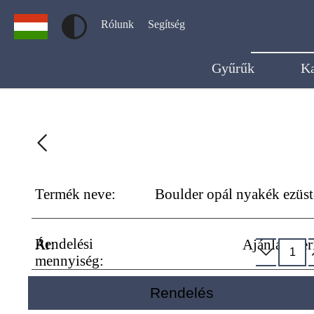
Rólunk
Segítség
Gyűrűk
K
Termék neve:
Boulder opál nyakék ezüs
Rendelési
Ár:
Ajánlat szer
mennyiség:
Rendelés
Szállítás:
0