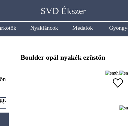
SVD Ékszer
arkötők
Nyakláncok
Medálok
Gyöngy
Boulder opál nyakék ezüstön
tön
int
 Ft