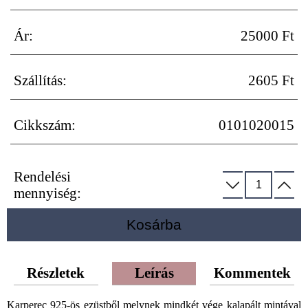
Ár:
25000 Ft
Szállítás:
2605 Ft
Cikkszám:
0101020015
Rendelési
mennyiség:
Kosárba
Részletek
Leírás
Kommentek
Karperec 925-ös ezüstből melynek mindkét vége kalapált mintával