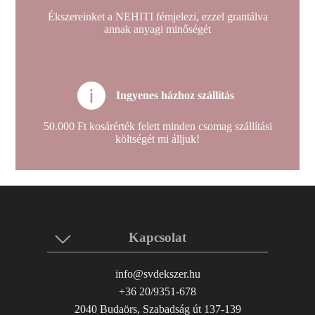
Ékszereinket a NEHITI fémjelezi, ezzel grantálva
annak anyagi minőségét
Ingyenes házhoz szállítás
50.000 Ft kosárérték felett minden csomag szállítási
költségét mi álljuk!
Kapcsolat
info@svdekszer.hu
+36 20/9351-678
2040 Budaörs, Szabadság út 137-139