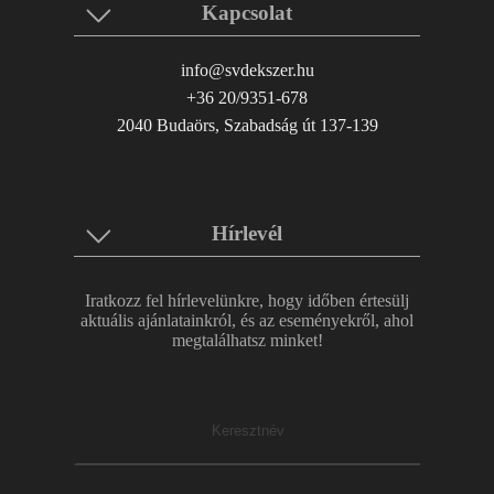
Kapcsolat
info@svdekszer.hu
+36 20/9351-678
2040 Budaörs, Szabadság út 137-139
Hírlevél
Iratkozz fel hírlevelünkre, hogy időben értesülj
aktuális ajánlatainkról, és az eseményekről, ahol
megtalálhatsz minket!