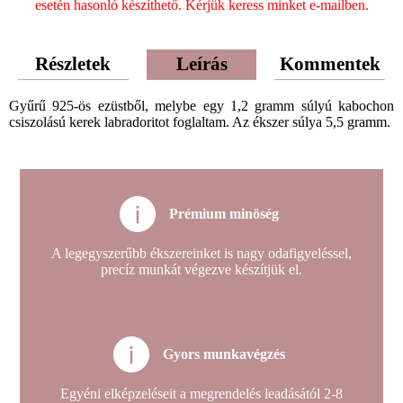
esetén hasonló készíthető. Kérjük keress minket e-mailben.
Részletek
Leírás
Kommentek
Gyűrű 925-ös ezüstből, melybe egy 1,2 gramm súlyú kabochon
csiszolású kerek labradoritot foglaltam. Az ékszer súlya 5,5 gramm.
Prémium minöség
A legegyszerűbb ékszereinket is nagy odafigyeléssel,
precíz munkát végezve készítjük el.
Gyors munkavégzés
Egyéni elképzeléseit a megrendelés leadásától 2-8