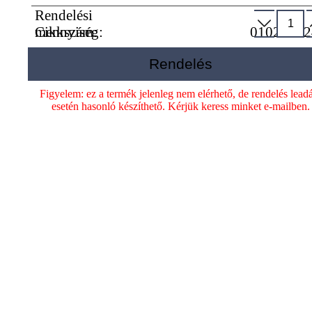
Rendelési
mennyiség:
Cikkszám:
01020102
Rendelés
Figyelem: ez a termék jelenleg nem elérhető, de rendelés lead
esetén hasonló készíthető. Kérjük keress minket e-mailben.