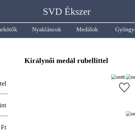
SVD Ékszer
arkötők
Nyakláncok
Medálok
Gyöngy
Királynői medál rubellittel
tel
int
 Ft