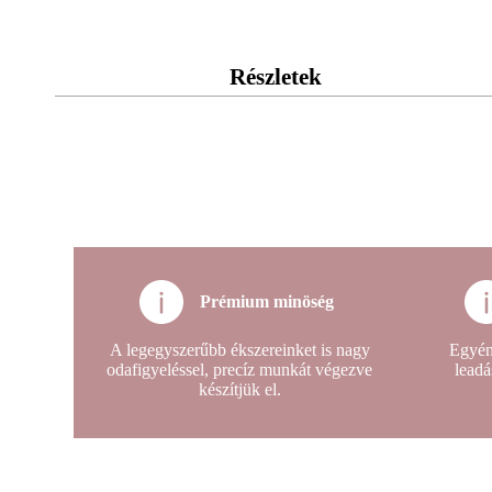
Részletek
Prémium minöség
A legegyszerűbb ékszereinket is nagy
Egyén
odafigyeléssel, precíz munkát végezve
leadá
készítjük el.