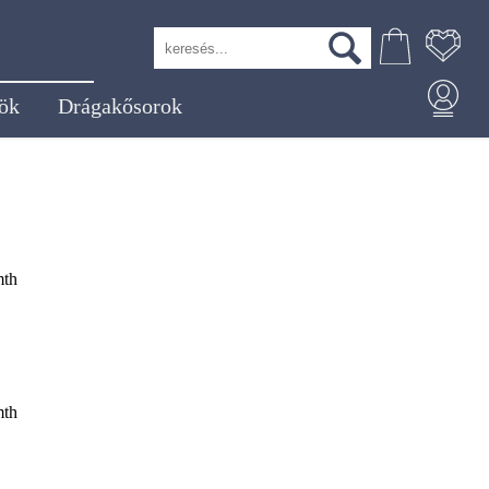
ök
Drágakősorok