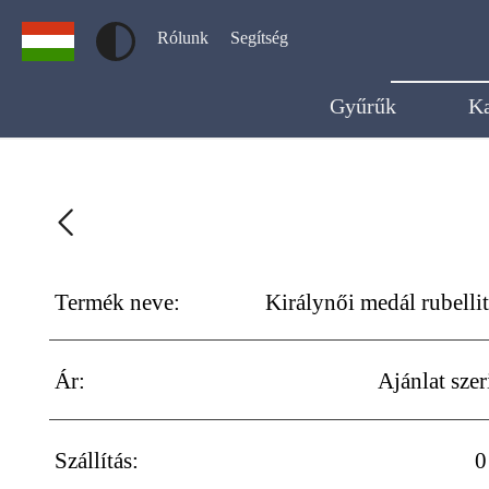
Rólunk
Segítség
Gyűrűk
K
Termék neve:
Királynői medál rubellit
Ár:
Ajánlat szer
Szállítás:
0