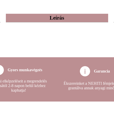
Leírás
Gyors munkavégzés
Garancia
i elképzeléseit a megrendelés
Ékszereinket a NEHITI fémjelez
sától 2-8 napon belül kézhez
grantálva annak anyagi min
kaphatja!