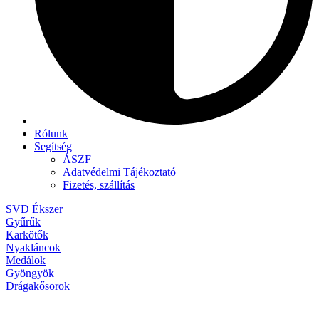
Rólunk
Segítség
ÁSZF
Adatvédelmi Tájékoztató
Fizetés, szállítás
SVD Ékszer
Gyűrűk
Karkötők
Nyakláncok
Medálok
Gyöngyök
Drágakősorok