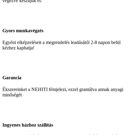
végezve készítjük el.
Gyors munkavégzés
Egyéni elképzeléseit a megrendelés leadásától 2-8 napon belül
kézhez kaphatja!
Garancia
Ékszereinket a NEHITI fémjelezi, ezzel grantálva annak anyagi
minőségét
Ingyenes házhoz szállítás