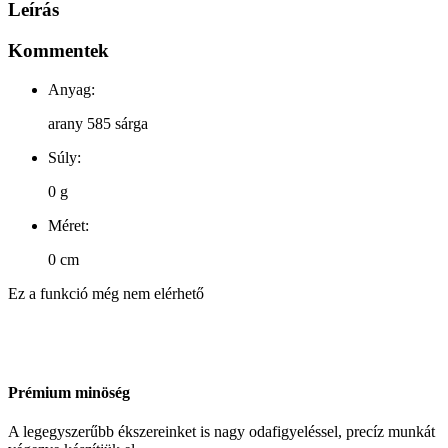
Leírás
Kommentek
Anyag:
arany 585 sárga
Súly:
0 g
Méret:
0 cm
Ez a funkció még nem elérhető
Prémium minöség
A legegyszerűbb ékszereinket is nagy odafigyeléssel, precíz munkát