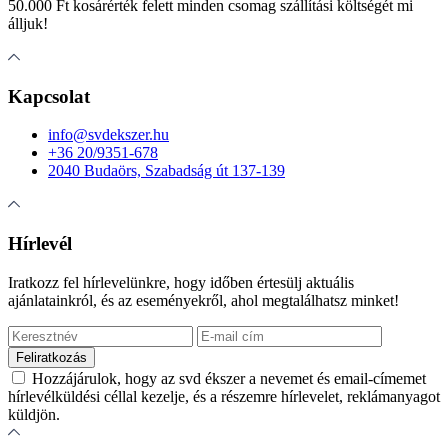
50.000 Ft kosárérték felett minden csomag szállítási költségét mi
álljuk!
Kapcsolat
info@svdekszer.hu
+36 20/9351-678
2040 Budaörs, Szabadság út 137-139
Hírlevél
Iratkozz fel hírlevelünkre, hogy időben értesülj aktuális
ajánlatainkról, és az eseményekről, ahol megtalálhatsz minket!
Hozzájárulok, hogy az svd ékszer a nevemet és email-címemet
hírlevélküldési céllal kezelje, és a részemre hírlevelet, reklámanyagot
küldjön.