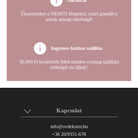
Garancia
Ékszereinket a NEHITI fémjelezi, ezzel grantálva
annak anyagi minőségét
Ingyenes házhoz szállítás
50.000 Ft kosárérték felett minden csomag szállítási
költségét mi álljuk!
Kapcsolat
info@svdekszer.hu
+36 20/9351-678