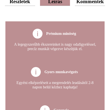
Részletek
Leírás
Kommentek
Prémium minöség
A legegyszerűbb ékszereinket is nagy odafigyeléssel,
precíz munkát végezve készítjük el.
Gyors munkavégzés
Egyéni elképzeléseit a megrendelés leadásától 2-8
napon belül kézhez kaphatja!