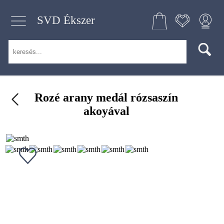
SVD Ékszer
Rozé arany medál rózsaszín
akoyával