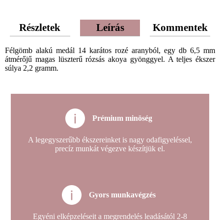
Részletek
Leírás
Kommentek
Félgömb alakú medál 14 karátos rozé aranyból, egy db 6,5 mm
átmérőjű magas lüszterű rózsás akoya gyönggyel. A teljes ékszer
súlya 2,2 gramm.
Prémium minöség
A legegyszerűbb ékszereinket is nagy odafigyeléssel,
precíz munkát végezve készítjük el.
Gyors munkavégzés
Egyéni elképzeléseit a megrendelés leadásától 2-8