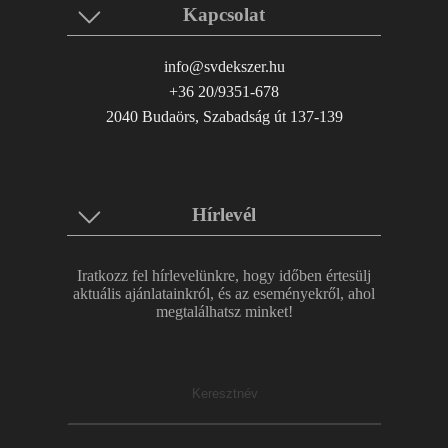
Kapcsolat
info@svdekszer.hu
+36 20/9351-678
2040 Budaörs, Szabadság út 137-139
Hírlevél
Iratkozz fel hírlevelünkre, hogy időben értesülj
aktuális ajánlatainkról, és az eseményekről, ahol
megtalálhatsz minket!