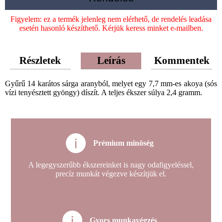
Figyelem: ez a termék jelenleg nem elérhető, de rendelés leadása
esetén hasonló készíthető. Kérjük keress minket e-mailben.
Részletek
Leírás
Kommentek
Gyűrű 14 karátos sárga aranyból, melyet egy 7,7 mm-es akoya (sós
vízi tenyésztett gyöngy) díszít. A teljes ékszer súlya 2,4 gramm.
Prémium minöség
A legegyszerűbb ékszereinket is nagy odafigyeléssel,
precíz munkát végezve készítjük el.
Gyors munkavégzés