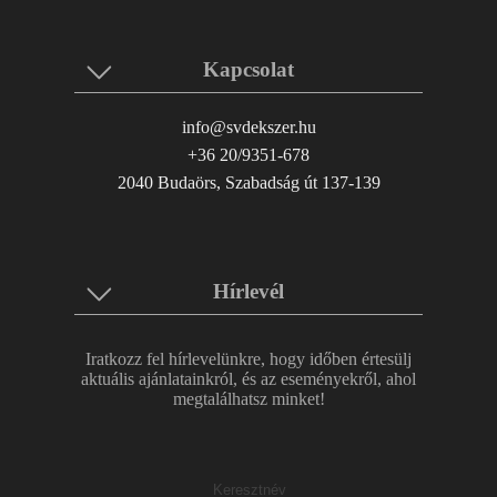
Kapcsolat
info@svdekszer.hu
+36 20/9351-678
2040 Budaörs, Szabadság út 137-139
Hírlevél
Iratkozz fel hírlevelünkre, hogy időben értesülj
aktuális ajánlatainkról, és az eseményekről, ahol
megtalálhatsz minket!