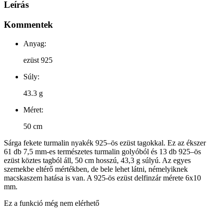
Leírás
Kommentek
Anyag:
ezüst 925
Súly:
43.3 g
Méret:
50 cm
Sárga fekete turmalin nyakék 925–ös ezüst tagokkal. Ez az ékszer
61 db 7,5 mm-es természetes turmalin golyóból és 13 db 925–ös
ezüst köztes tagból áll, 50 cm hosszú, 43,3 g súlyú. Az egyes
szemekbe eltérő mértékben, de bele lehet látni, némelyiknek
macskaszem hatása is van. A 925-ös ezüst delfinzár mérete 6x10
mm.
Ez a funkció még nem elérhető