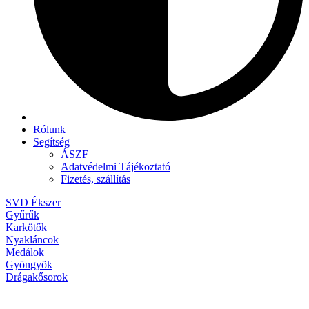
Rólunk
Segítség
ÁSZF
Adatvédelmi Tájékoztató
Fizetés, szállítás
SVD Ékszer
Gyűrűk
Karkötők
Nyakláncok
Medálok
Gyöngyök
Drágakősorok