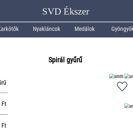
SVD Ékszer
Karkötők
Nyakláncok
Medálok
Gyöngyö
Spirál gyűrű
űrű
 Ft
 Ft