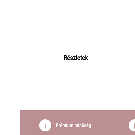
Részletek
Prémium minöség