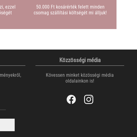
i, ezzel
50.000 Ft kosárérték felett minden
őségét
csomag szállítási költségét mi álljuk!
Közzösségi média
eményekről,
Kövessen minket közösségi média
oldalainkon is!