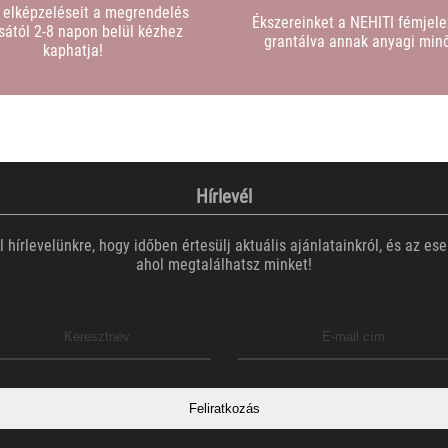
 elképzeléseit a megrendelés
Ékszereinket a NEHITI fémjelez
sától 2-8 napon belül kézhez
grantálva annak anyagi min
kaphatja!
Hírlevél
el hírlevelünkre, hogy időben értesülj aktuális ajánlatainkról, és az es
ahol megtalálhatsz minket!