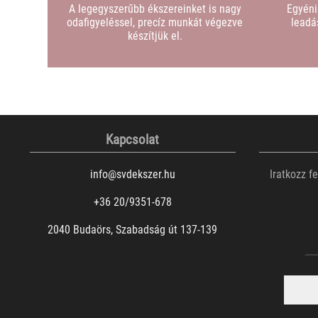
A legegyszerűbb ékszereinket is nagy
Egyéni
odafigyeléssel, precíz munkát végezve
leadá
készítjük el.
Kapcsolat
info@svdekszer.hu
Iratkozz f
+36 20/9351-678
2040 Budaörs, Szabadság út 137-139