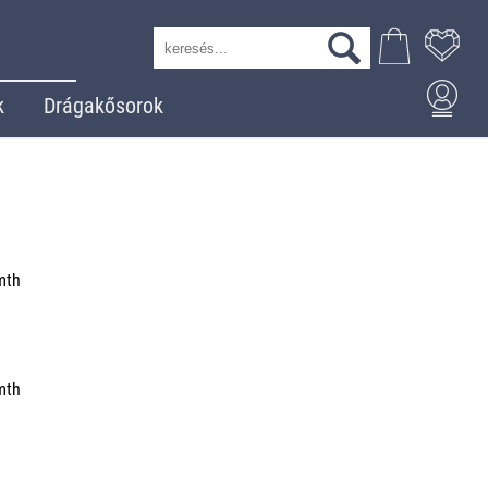
k
Drágakősorok