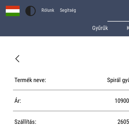
Rólunk
Segítség
Gyűrűk
Termék neve:
Spirál gy
Ár:
10900
Szállítás:
2605