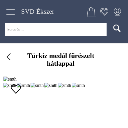
SVD Ékszer
Türkiz medál fűrészelt
hátlappal