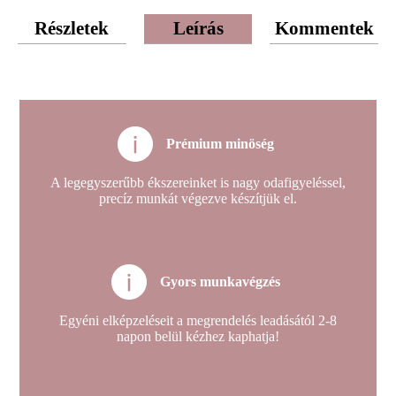
Részletek
Leírás
Kommentek
Prémium minöség
A legegyszerűbb ékszereinket is nagy odafigyeléssel,
precíz munkát végezve készítjük el.
Gyors munkavégzés
Egyéni elképzeléseit a megrendelés leadásától 2-8
napon belül kézhez kaphatja!