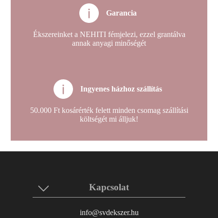
Garancia
Ékszereinket a NEHITI fémjelezi, ezzel grantálva
annak anyagi minőségét
Ingyenes házhoz szállítás
50.000 Ft kosárérték felett minden csomag szállítási
költségét mi álljuk!
Kapcsolat
info@svdekszer.hu