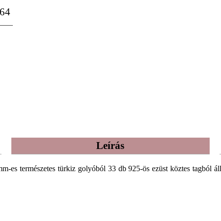
64
Leírás
m-es természetes türkiz golyóból 33 db 925-ös ezüst köztes tagból áll