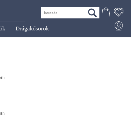
ök
Drágakősorok