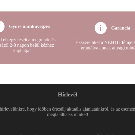
Gyors munkavégzés
Garancia
i elképzeléseit a megrendelés
Ékszereinket a NEHITI fémjelez
sától 2-8 napon belül kézhez
grantálva annak anyagi min
kaphatja!
Hírlevél
 hírlevelünkre, hogy időben értesülj aktuális ajánlatainkról, és az esemé
megtalálhatsz minket!