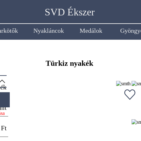
SVD Ékszer
arkötők
Nyakláncok
Medálok
Gyöngy
Türkiz nyakék
kék
int
ása
 Ft