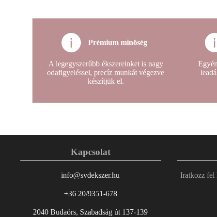
Prémium minöség
A legegyszerűbb ékszereinket is nagy
Egyén
odafigyeléssel, precíz munkát végezve
leadá
készítjük el.
Kapcsolat
info@svdekszer.hu
Iratkozz fel
+36 20/9351-678
2040 Budaörs, Szabadság út 137-139