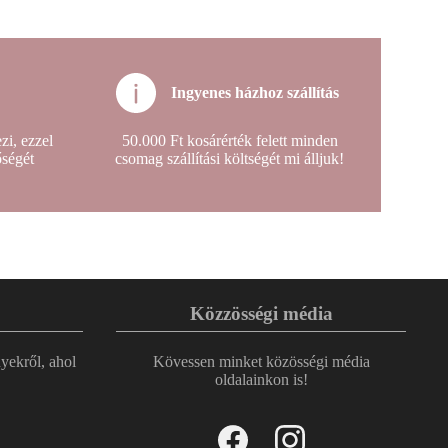
Ingyenes házhoz szállítás
i, ezzel
50.000 Ft kosárérték felett minden
őségét
csomag szállítási költségét mi álljuk!
Közzösségi média
nyekről, ahol
Kövessen minket közösségi média
oldalainkon is!